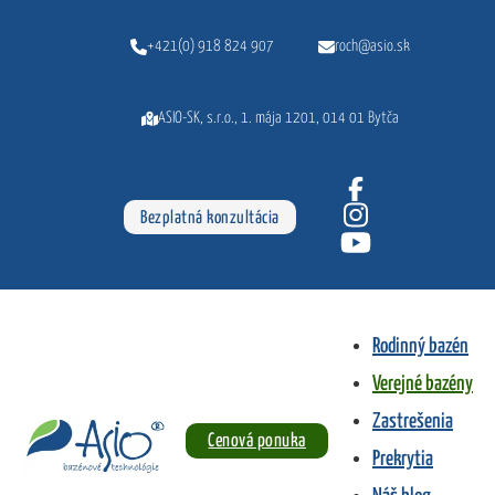
Preskočiť na hlavný obsah
Preskočiť na pätičku
+421(0) 918 824 907
roch@asio.sk
ASIO-SK, s.r.o., 1. mája 1201, 014 01 Bytča
Bezplatná konzultácia
Verejné bazény
Rodinný bazén
Úvod
•
Verejné bazény
Verejné bazény
Zastrešenia
Cenová ponuka
Prekrytia