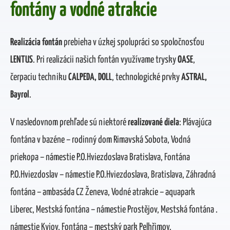
fontány a vodné atrakcie
Realizácia fontán
prebieha v úzkej spolupráci so spoločnosťou
LENTUS
. Pri realizácii našich fontán využívame trysky
OASE
,
čerpaciu techniku
CALPEDA, DOLL
, technologické prvky
ASTRAL,
Bayrol
.
V nasledovnom prehľade sú niektoré
realizované diela
: Plávajúca
fontána v bazéne – rodinný dom Rimavská Sobota, Vodná
priekopa – námestie P.O.Hviezdoslava Bratislava, Fontána
P.O.Hviezdoslav – námestie P.O.Hviezdoslava, Bratislava, Záhradná
fontána – ambasáda CZ Ženeva, Vodné atrakcie – aquapark
Liberec, Mestská fontána – námestie Prostějov, Mestská fontána .
námestie Kyjov, Fontána – mestský park Pelhřimov.