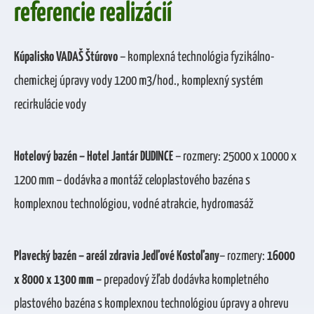
referencie realizácií
Kúpalisko VADAŠ Štúrovo
– komplexná technológia fyzikálno-
chemickej úpravy vody 1200 m3/hod., komplexný systém
recirkulácie vody
GDPR súhlas
*
Hotelový bazén – Hotel Jantár DUDINCE
– rozmery: 25000 x 10000 x
súhlasím s použitím mojich osobných údajov
1200 mm – dodávka a montáž celoplastového bazéna s
komplexnou technológiou, vodné atrakcie, hydromasáž
Odoslať
Plavecký bazén – areál zdravia Jedľové Kostoľany
– rozmery:
16000
x 8000 x 1300 mm –
prepadový žľab dodávka kompletného
plastového bazéna s komplexnou technológiou úpravy a ohrevu