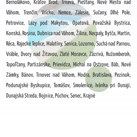
Bernolákovo, Kráľov Brod, Trnava, Piešťany, Nové Mesto nad
Váhom, Trenčín, Vrícko, Nemce, Zálesie, Sučany, Dlhé Pole,
Petrovice, Lazy pod Makytou, Opatová, Považská Bystrica,
Konská, Rosina, Dubnica nad Váhom, Žilina, Necpaly, Bytča, Martin,
Réca, Rajecké Teplice, Malatíny, Senica, Lozorno, Suchá nad Parnou,
Vráble, Dvory nad Žitavou, Zlaté Moravce, Zázrivá, Ružomberok,
Topoľčany, Partizánske, Prievidza, Michal na Ostrove, Báb, Nové
Zámky, Bánov, Trnovec nad Váhom, Modra, Bratislava, Pezinok,
Podunajské Byskupice, Tomášov, Smolenice, Ivánka pri Dunaji,
Dunajská Streda, Bojnice, Púchov, Senec, Krajné