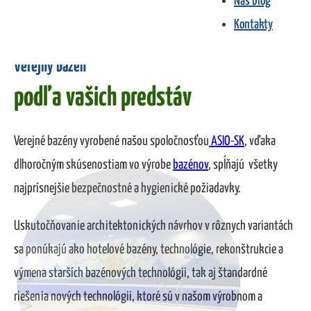
Náš blog
Kontakty
Verejný bazén
podľa vašich predstáv
Verejné bazény vyrobené našou spoločnosťou
ASIO-SK
, vďaka
dlhoročným skúsenostiam vo výrobe
bazénov
, spĺňajú všetky
najprísnejšie bezpečnostné a hygienické požiadavky.
Uskutočňovanie architektonických návrhov v rôznych variantách
sa ponúkajú ako hotelové bazény, technológie, rekonštrukcie a
výmena starších bazénových technológii, tak aj štandardné
riešenia nových technológii, ktoré sú v našom výrobnom a