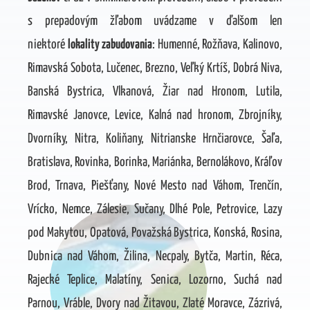
s prepadovým žľabom uvádzame v ďalšom len
niektoré
lokality zabudovania
: Humenné, Rožňava, Kalinovo,
Rimavská Sobota, Lučenec, Brezno, Veľký Krtíš, Dobrá Niva,
Banská Bystrica, Vlkanová, Žiar nad Hronom, Lutila,
Rimavské Janovce, Levice, Kalná nad hronom, Zbrojníky,
Dvorníky, Nitra, Koliňany, Nitrianske Hrnčiarovce, Šaľa,
Bratislava, Rovinka, Borinka, Mariánka, Bernolákovo, Kráľov
Brod, Trnava, Piešťany, Nové Mesto nad Váhom, Trenčín,
Vrícko, Nemce, Zálesie, Sučany, Dlhé Pole, Petrovice, Lazy
pod Makytou, Opatová, Považská Bystrica, Konská, Rosina,
Dubnica nad Váhom, Žilina, Necpaly, Bytča, Martin, Réca,
Rajecké Teplice, Malatíny, Senica, Lozorno, Suchá nad
Parnou, Vráble, Dvory nad Žitavou, Zlaté Moravce, Zázrivá,