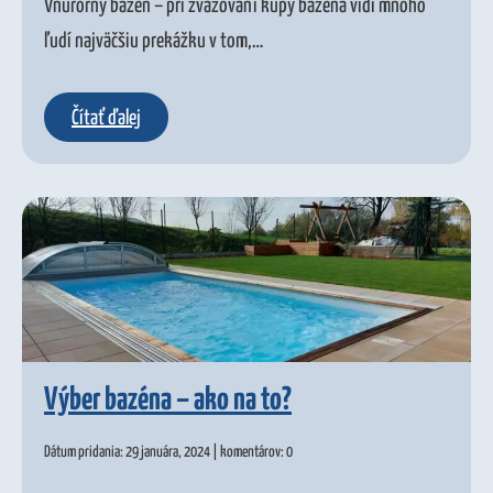
Vnúrorný bazén – pri zvažovaní kúpy bazéna vidí mnoho
ľudí najväčšiu prekážku v tom,…
Čítať ďalej
Výber bazéna – ako na to?
Dátum pridania: 29 januára, 2024 | komentárov: 0