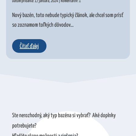
Dátum pridania: 17 januára, 2024 | komentárov: 1
Nový bazén, toto nebude typický článok, ale chcel som prísť
so zoznamom toľkých dôvodov…
Čítať ďalej
Ste nerozhodný, aký typ bazéna si vybrať? Aké doplnky
potrebujete?