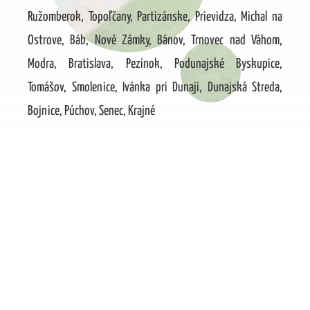
Ružomberok, Topoľčany, Partizánske, Prievidza, Michal na
Ostrove, Báb, Nové Zámky, Bánov, Trnovec nad Váhom,
Modra, Bratislava, Pezinok, Podunajské Byskupice,
Tomášov, Smolenice, Ivánka pri Dunaji, Dunajská Streda,
Bojnice, Púchov, Senec, Krajné