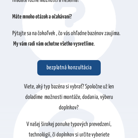
Hľadáte rôzne možnosti a riešenia?
Máte mnoho otázok a očakávaní?
Pýtajte sa na čokoľvek , čo vás ohľadne bazénov zaujíma.
My vám radi vám ochotne všetko vysvetlíme
.
bezplatná konzultácia
Viete, aký typ bazéna si vybrať? Spoločne už len
doladíme možnosti montáže, dodania, výberu
doplnkov?
GDPR súhlas
*
súhlasím s použitím mojich osobných údajov
V našej širokej ponuke typových prevedzení,
technológií, či doplnkov si určite vyberiete