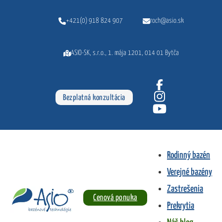
Preskočiť na hlavný obsah
Preskočiť na pätičku
+421(0) 918 824 907
roch@asio.sk
ASIO-SK, s.r.o., 1. mája 1201, 014 01 Bytča
Bezplatná konzultácia
Náš blog
Rodinný bazén
Úvod
•
Verejné bazény
Bazény - náš blog
Zastrešenia
Cenová ponuka
Prekrytia