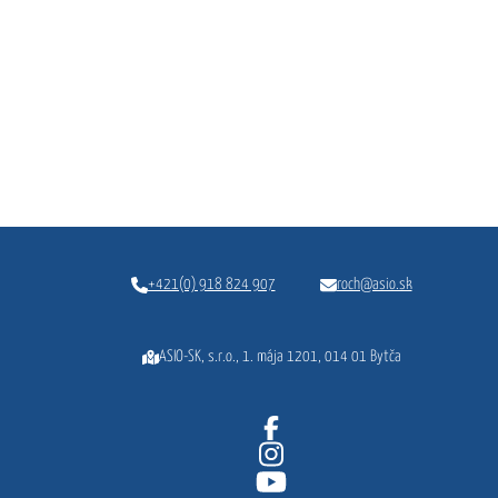
+421(0) 918 824 907
roch@asio.sk
ASIO-SK, s.r.o., 1. mája 1201, 014 01 Bytča