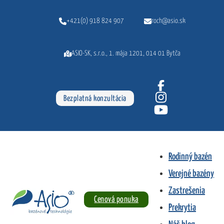
Preskočiť na hlavný obsah
Preskočiť na pätičku
+421(0) 918 824 907
roch@asio.sk
ASIO-SK, s.r.o., 1. mája 1201, 014 01 Bytča
Bezplatná konzultácia
Jednokoľajové zastrešenie
KLASIK NEW
Rodinný bazén
Úvod
•
Verejné bazény
Zastrešenie bazéna
•
Zastrešenia
Jednokoľajové zastrešenie KLASIK NEW
Cenová ponuka
Prekrytia